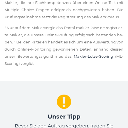
Mak­ler, die ih­re Fach­kom­pe­ten­zen über ei­nen On­li­ne-Test mit
Mul­ti­ple Choi­ce Fra­gen er­folg­reich nach­ge­wie­sen ha­ben. Die
Prü­fungs­teil­na­hme setzt die Re­gis­trie­rung des Mak­lers vor­aus.
1
Nur auf dem Mak­ler­ver­gleichs­-Por­tal mak­ler-lot­se.de re­gis­trier­
te Mak­ler, die un­se­re On­li­ne-Prü­fung er­folg­reich be­stan­den ha­
2
ben.
Bei den Kri­te­ri­en han­delt es sich um ei­ne Aus­wer­tung von
durch On­li­ne-Mo­ni­to­ring ge­won­ne­nen Da­ten, an­hand des­sen
un­ser Be­wer­tungs­al­go­rith­mus das
Mak­ler-Lot­se-Sco­ring
(ML-
Sco­ring) ver­gibt.
Unser Tipp
Bevor Sie den Auftrag vergeben, fragen Sie