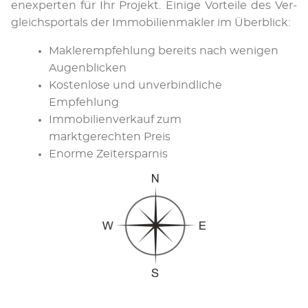
en­ex­per­ten für Ihr Pro­jekt. Ei­ni­ge Vor­tei­le des Ver­
gleichs­por­tals der Im­mo­bi­li­en­mak­ler im Über­blick:
Maklerempfehlung bereits nach wenigen
Augen­blicken
Kostenlose und unverbindliche
Empfehlung
Immobilienverkauf zum
marktgerechten Preis
Enorme Zeit­er­spar­nis