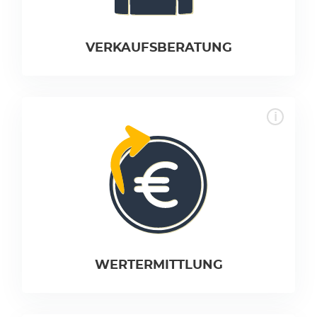
VER­KAUFS­BE­RAT­UNG
WERTER­MIT­TLUNG