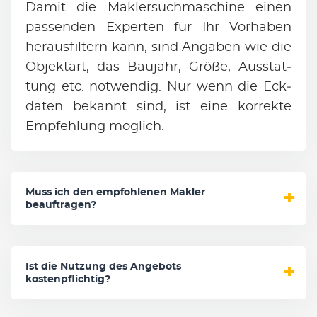
Da­mit die Mak­ler­such­ma­schi­ne ei­nen
pas­sen­den Ex­per­ten für Ihr Vor­ha­ben
her­aus­fil­tern kann, sind An­ga­ben wie die
Ob­jekt­art, das Bau­jahr, Grö­ße, Aus­stat­
tung etc. not­wen­dig. Nur wenn die Eck­
da­ten be­kannt sind, ist ei­ne kor­rek­te
Emp­feh­lung mög­lich.
Muss ich den empfohlenen Makler
beauftragen?
Ist die Nutzung des Angebots
kostenpflichtig?