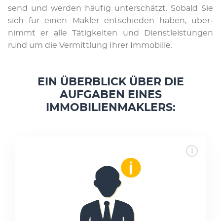
send und wer­­den häu­fig un­­ter­­schätzt. So­bald Sie
sich für ei­nen Mak­­ler ent­­schie­­den ha­ben, über­
nimmt er al­le Tä­­tig­­kei­­ten und Dienst­­lei­s­tun­­gen
rund um die Ver­­mitt­­lung Ih­rer Im­­­­mo­­­­bi­­­lie.
EIN ÜBERBLICK ÜBER DIE
AUFGABEN EINES
IMMOBILIENMAKLERS: