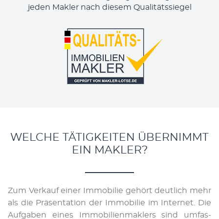
jeden Makler nach diesem Qualitätssiegel
WELCHE TÄTIGKEITEN ÜBERNIMMT
EIN MAKLER?
Zum Ver­kauf ei­ner Im­­m­o­­bi­­lie ge­­hört deut­­lich mehr
als die Prä­­sen­­ta­­ti­­on der Im­­m­o­­bi­­lie im In­­ter­­net. Die
Auf­­ga­­ben ei­nes Im­­­m­o­­­b­i­­­li­en­­­mak­­­lers sind um­­fas­­