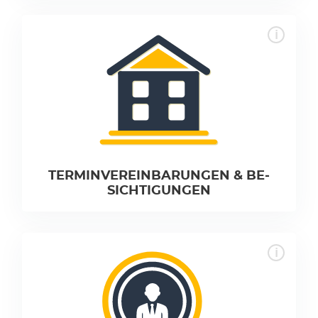
TER­MIN­VEREIN­BARUN­GEN & BE­
SICHTI­GUN­GEN