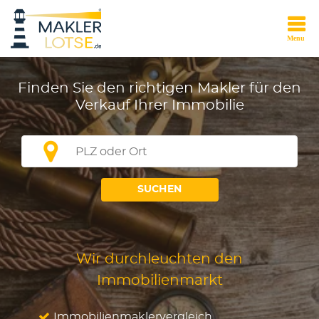
Finden Sie den richtigen Makler
für den
Verkauf Ihrer Immobilie
plz_ort_autocomplete
SUCHEN
Wir durchleuchten den
Immobilienmarkt
Immobilienmaklervergleich