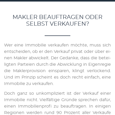
MAKLER BEAUFTRAGEN ODER
SELBST VERKAUFEN?
Wer ei­ne Im­mo­bi­lie ver­kau­fen möch­te, muss sich
ent­schei­den, ob er den Ver­kauf pri­vat oder über ei­
nen Mak­ler ab­wi­ckelt. Der Ge­dan­ke, dass die be­tei­
lig­ten Par­tei­en durch die Ab­wick­lung in Ei­gen­re­gie
die Mak­ler­pro­vi­si­on ein­spa­ren, klingt ver­lo­ckend.
Und im Prin­zip scheint es doch recht ein­fach, eine
Im­mo­bi­lie zu ver­kau­fen.
Doch ganz so un­kom­pli­ziert ist der Ver­kauf ei­ner
Im­mo­bi­lie nicht. Viel­fäl­ti­ge Gründe spre­chen dafür,
einen Im­mo­bi­lien­pro­fi zu be­auf­tra­gen. In eini­gen
Re­gio­nen werden rund 90 Prozent aller Verkäufe