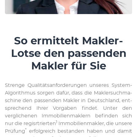
So ermittelt Makler-
Lotse den passenden
Makler für Sie
Stre­nge Qua­li­täts­an­for­de­run­gen un­se­res Sys­tem-
Al­go­rith­mus sor­gen da­für, dass die Mak­ler­suchma­
schi­ne den pas­sen­den Mak­ler in Deutsch­land, ent­
spre­chend Ihr­er Vor­ga­ben fin­det. Un­ter den
verglichenen Im­mo­bi­li­en­mak­lern be­fin­den sich
1
nur die regisrtrierten
Im­mo­bi­li­en­mak­ler, die un­se­re
*
Prü­fung
er­folg­reich be­stan­den ha­ben und da­mit