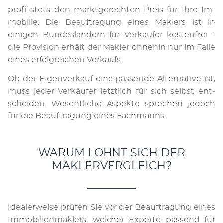
profi stets den markt­ge­rech­ten Preis für Ihre Im­
mo­bi­lie. Die Beauftragung eines Maklers ist in
einigen Bun­des­län­dern für Ver­käufer kosten­frei -
die Pro­vi­si­on erhält der Makler ohne­hin nur im Falle
eines er­folg­rei­chen Ver­kaufs.
Ob der Ei­gen­ver­kauf eine pas­sen­de Al­ter­na­ti­ve ist,
muss je­der Ver­käu­fer letzt­lich für sich selbst ent­
schei­den. Wesent­li­che Aspek­te spre­chen jedoch
für die Be­auf­tra­gung eines Fach­manns.
WARUM LOHNT SICH DER
MAKLERVERGLEICH?
Idealer­wei­se prü­fen Sie vor der Be­auf­tra­gung eines
Im­mo­bi­li­en­mak­lers, wel­cher Ex­per­te pas­send für