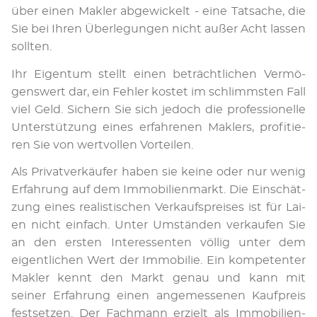
über einen Mak­ler ab­ge­wi­ckelt - eine Tat­sache, die
Sie bei Ihren Über­legungen nicht außer Acht lassen
sollten.
Ihr Ei­gen­tum stellt ei­nen be­trächt­li­chen Ver­mö­
gens­­wert dar, ein Fehler kos­tet im schlimms­ten Fall
viel Geld. Si­chern Sie sich je­doch die pro­fes­sio­nel­le
Unter­stüt­zung eines er­fah­re­nen Mak­lers, pro­fi­tie­
ren Sie von wert­vol­len Vor­teilen.
Als Pri­vat­ver­käu­fer ha­ben sie kei­ne oder nur we­nig
Er­­fah­­rung auf dem Im­mo­bi­lien­markt. Die Ein­schät­
zung eines realis­ti­schen Ver­kaufs­prei­ses ist für Lai­
en nicht ein­fach. Unter Umstän­den ver­kaufen Sie
an den ersten Inter­es­sen­ten völlig unter dem
eigent­li­chen Wert der Immo­bi­lie. Ein kom­pe­ten­ter
Makler kennt den Markt genau und kann mit
seiner Er­fah­rung einen an­ge­mes­se­nen Kauf­preis
fest­setzen. Der Fach­mann erzielt als Im­mo­bi­li­en­