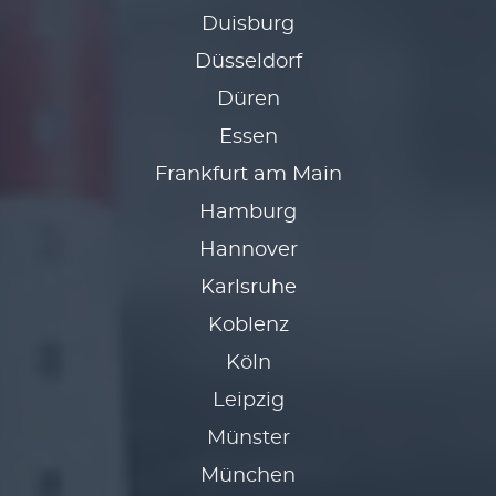
Duis­burg
Düs­sel­dorf
Dü­ren
Es­sen
Frank­furt am Main
Ham­burg
Hannover
Karlsruhe
Kob­lenz
Köln
Leipzig
Münster
Mün­che­n