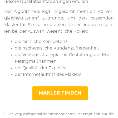
un­se­re Qua­li­täts­an­for­de­run­gen er­fül­len.
Der Al­go­rith­mus legt ins­ge­samt mehr als 40 Ver­
2
gleichs­kri­te­ri­en
zu­grun­de, um den pas­sen­den
Mak­ler für Sie zu emp­feh­len. Un­ter an­de­rem spie­
len bei der Aus­wahl we­sent­li­che Rol­len:
die fachliche Kompetenz
die nachweisliche Kundenzufriedenheit
die Verkaufsstrategie mit Gestaltung der Mar­
ke­ting­maß­nah­men
die Qualität der Exposés
der Internetauftritt des Maklers
MAKLER FINDEN
* Das Ver­gleich­spor­tal der Im­mo­bi­li­en­mak­ler emp­fiehlt nur die