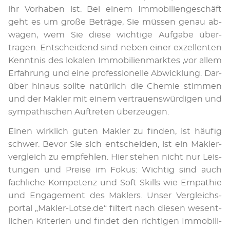
ihr Vor­haben ist. Bei ei­nem Im­mo­bi­li­en­geschäft
geht es um große Be­trä­ge, Sie müssen genau ab­
wägen, wem Sie diese wichtige Auf­gabe über­
tragen. Ent­schei­dend sind ne­ben ei­ner ex­zel­len­ten
Kennt­nis des lo­ka­len Im­mo­bi­li­en­marktes ,vor allem
Er­fah­rung und eine pro­fes­sionel­le Ab­wicklung. Dar­
über hin­aus sollte natür­lich die Chemie stim­men
und der Mak­ler mit einem ver­trau­ens­wür­di­gen und
sym­pa­thi­schen Auf­tre­ten über­zeu­gen.
Ei­nen wirk­lich gu­ten Mak­ler zu fin­den, ist häu­fig
schwer. Be­vor Sie sich ent­schei­den, ist ein Mak­ler­
ver­gleich zu emp­feh­len. Hier steh­en nicht nur Leis­
tun­gen und Prei­se im Fo­kus: Wich­tig sind auch
fach­liche Kom­pe­tenz und Soft Skills wie Em­pa­thie
und En­ga­ge­ment des Maklers. Un­ser Ver­gleichs­
por­tal „Mak­ler-Lot­se.de“ fil­tert nach die­sen we­sent­
li­chen Kri­te­ri­en und findet den rich­ti­gen Im­mo­bi­li­