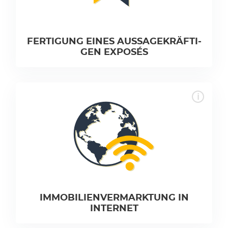
FER­TI­GUNG EINES AUS­SAGEK­RÄFTI­
GEN EXPOS­ÉS
IM­MOBILIEN­VERMARK­TUNG IN
INTERNET