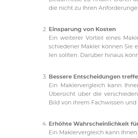
die nicht zu Ih­ren An­for­de­run­g
Ein­spa­rung von Kos­ten
Ein wei­te­rer Vor­teil ei­nes Mak
schie­de­ner Mak­ler kön­nen Sie ein
len soll­ten. Dar­über hin­aus kön­n
Bes­se­re Ent­schei­dun­gen tref­f
Ein Mak­ler­ver­gleich kann Ih­nen
Über­sicht über die ver­schie­de­
Bild von ih­rem Fach­wis­sen und i
Er­höh­te Wahr­schein­lich­keit für
Ein Mak­ler­ver­gleich kann Ih­nen