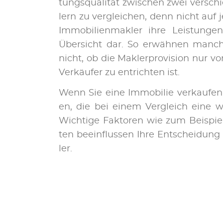
tungs­qua­li­tät zwi­schen zwei ver­schi
lern zu ver­gleich­en, denn nicht auf je­d
Im­mo­bi­li­en­mak­ler ihre Leis­tun­ge
Über­sicht dar. So er­wäh­nen man­c
nicht, ob die Mak­ler­pro­vi­sion nur
Ver­käu­fer zu ent­rich­ten ist.
Wenn Sie ei­ne Im­mo­bi­lie ver­kauf­en
en, die bei ei­nem Ver­gleich ei­ne we­
Wich­ti­ge Fak­to­ren wie zum Beispiel
ten be­ein­flus­sen Ihre Ent­schei­dun
ler.