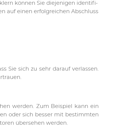
ern kön­nen Sie die­je­ni­gen iden­ti­fi­
cen auf ei­nen er­folg­rei­chen Ab­schluss
s Sie sich zu sehr dar­auf ver­las­sen.
­trau­en.
se­hen wer­den. Zum Bei­spiel kann ein
a­ben oder sich bes­ser mit be­stimm­ten
­to­ren über­se­hen wer­den.