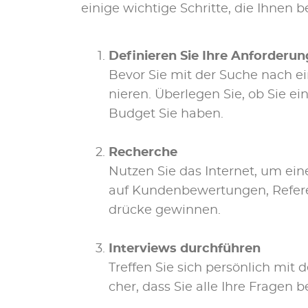
ei­ni­ge wich­ti­ge Schrit­te, die Ih­nen 
De­fi­nie­ren Sie Ih­re An­for­de­ru
Be­vor Sie mit der Su­che nach ei­ne
nie­ren. Über­le­gen Sie, ob Sie 
Bud­get Sie ha­ben.
Re­cher­che
Nut­zen Sie das In­ter­net, um ei­ne L
auf Kun­den­be­wer­tun­gen, Re­fe­
drü­cke ge­win­nen.
In­ter­views durch­füh­ren
Tref­fen Sie sich per­sön­lich mit d
cher, dass Sie al­le Ih­re Fra­gen