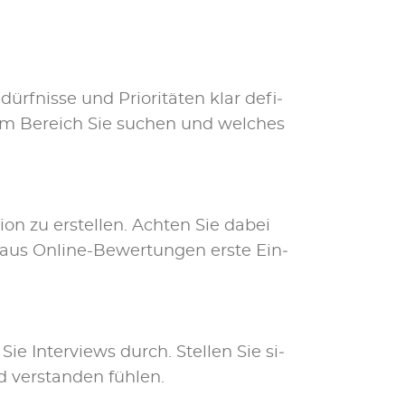
rf­nis­se und Prio­ri­tä­ten klar de­fi­
hem Be­reich Sie su­chen und wel­ches
gi­on zu er­stel­len. Ach­ten Sie da­bei
 aus On­line-Be­wer­tun­gen ers­te Ein­
Sie In­ter­views durch. Stel­len Sie si­
 ver­stan­den füh­len.