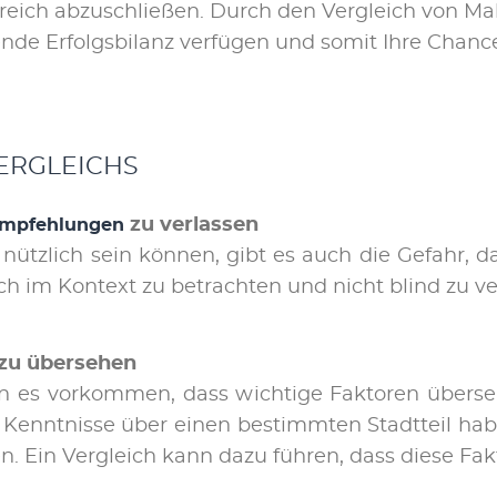
g­reich ab­zu­schlie­ßen. Durch den Ver­gleich von Mak­l
en­de Er­folgs­bi­lanz ver­fü­gen und so­mit Ih­re Chan­
VER­GLEICHS
zu ver­las­sen
emp­feh­lun­gen
nütz­lich sein kön­nen, gibt es auch die Ge­fahr, das
eich im Kon­text zu be­trach­ten und nicht blind zu ver
 zu über­se­hen
nn es vor­kom­men, dass wich­ti­ge Fak­to­ren über­
re Kennt­nis­se über ei­nen be­stimm­ten Stadt­teil h
en. Ein Ver­gleich kann da­zu füh­ren, dass die­se Fak