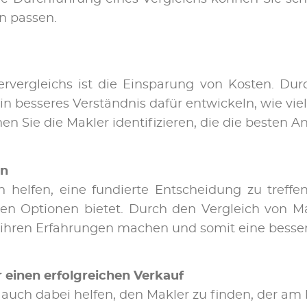
en pas­sen.
­ler­ver­gleichs ist die Ein­spa­rung von Kos­ten. Du
 bes­se­res Ver­ständ­nis da­für ent­wi­ckeln, wie viel
en Sie die Mak­ler iden­ti­fi­zie­ren, die die bes­ten An
en
 hel­fen, ei­ne fun­dier­te Ent­schei­dung zu tref­fe
nen Op­tio­nen bie­tet. Durch den Ver­gleich von Ma
h­ren Er­fah­run­gen ma­chen und so­mit ei­ne bes­se­r
 ei­nen er­folg­rei­chen Ver­kauf
 auch da­bei hel­fen, den Mak­ler zu fin­den, der am 