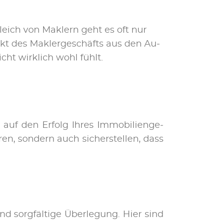
r­gleich von Mak­lern geht es oft nur
t des Mak­ler­ge­schäfts aus den Au­
cht wirk­lich wohl fühlt.
 auf den Er­folg Ih­res Im­mo­bi­li­en­ge­
en, son­dern auch si­cher­stel­len, dass
und sorg­fäl­ti­ge Über­le­gung. Hier sind