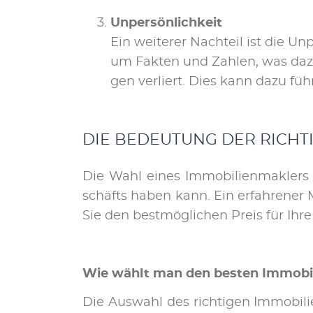
Un­per­sön­lich­keit
Ein wei­te­rer Nach­teil ist die Un
um Fak­ten und Zah­len, was da­z
gen ver­liert. Dies kann da­zu füh
DIE BE­DEU­TUNG DER RICH­
Die Wahl ei­nes Im­mo­bi­li­en­mak­lers i
schäfts ha­ben kann. Ein er­fah­re­ner 
Sie den best­mög­li­chen Preis für Ih­re
Wie wählt man den bes­ten Im­mo­bi­l
Die Aus­wahl des rich­ti­gen Im­mo­bi­li­