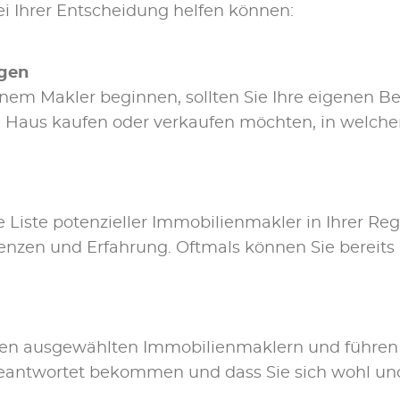
bei Ih­rer Ent­schei­dung hel­fen kön­nen:
n­gen
m Mak­ler be­gin­nen, soll­ten Sie Ih­re ei­ge­nen Be­dü
ein Haus kau­fen oder ver­kau­fen möch­ten, in wel­c
is­te po­ten­zi­el­ler Im­mo­bi­li­en­mak­ler in Ih­rer Re­
ren­zen und Er­fah­rung. Oft­mals kön­nen Sie be­reits
en aus­ge­wähl­ten Im­mo­bi­li­en­mak­lern und füh­ren 
 be­ant­wor­tet be­kom­men und dass Sie sich wohl und