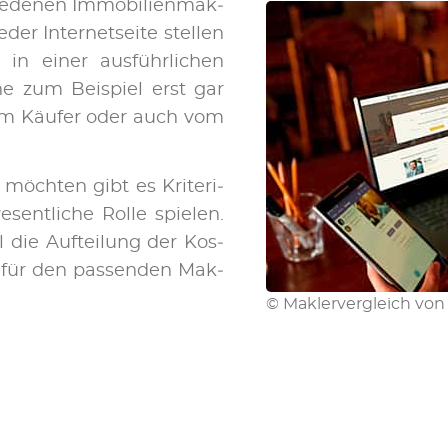
e­de­nen Im­mo­bi­li­en­mak­
er In­ter­net­sei­te stel­len
n in einer aus­führ­li­chen
he zum Bei­spiel erst gar
 vom Käu­fer oder auch vom
 möch­ten gibt es Kri­te­ri­
sent­li­che Rol­le spie­len.
 die Auf­tei­lung der Kos­
g für den pas­sen­den Mak­
© Maklervergleich von 