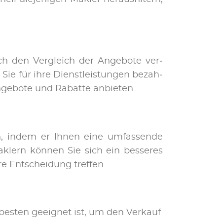
rch den Ver­gleich der An­ge­bo­te ver­
 Sie für ih­re Dienst­leis­tun­gen be­zah­
­ge­bo­te und Ra­bat­te an­bie­ten.
n, in­dem er Ih­nen ei­ne um­fas­sen­de
k­lern kön­nen Sie sich ein bes­se­res
e Ent­schei­dung tref­fen.
bes­ten ge­eig­net ist, um den Ver­kauf