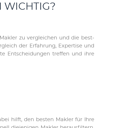
 WICHTIG?
r Mak­ler zu ver­glei­chen und die best­
gleich der Er­fah­rung, Ex­per­ti­se und
r­te Ent­schei­dun­gen tref­fen und ih­re
bei hilft, den bes­ten Mak­ler für Ih­re
l die­je­ni­gen Mak­ler her­aus­fil­tern,