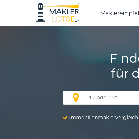
Main
Maklerempfe
navigation
Find
für 
plz_ort_autocomplete
Immobilienmaklervergleich