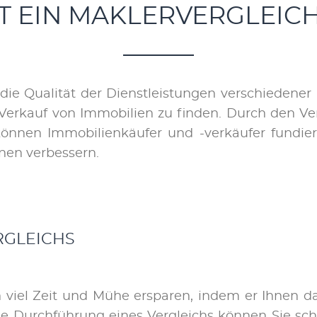
T EIN MAKLERVERGLEICH
 die Qua­li­tät der Dienst­leis­tun­gen ver­schie­de­ne
er­kauf von Im­mo­bi­li­en zu fin­den. Durch den Ver­
kön­nen Im­mo­bi­li­en­käu­fer und -ver­käu­fer fun­die
­nen ver­bes­sern.
R­GLEICHS
 viel Zeit und Mü­he er­spa­ren, in­dem er Ih­nen da­
e Durch­füh­rung ei­nes Ver­gleichs kön­nen Sie schnel