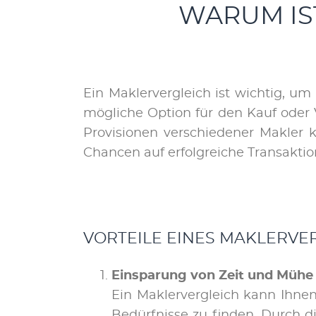
WARUM IS
Ein Mak­ler­ver­gleich ist wich­tig, um
mög­li­che Op­ti­on für den Kauf oder V
Pro­vi­sio­nen ver­schie­de­ner Mak­ler 
Chan­cen auf er­folg­rei­che Trans­ak­tio
VOR­TEI­LE EI­NES MAK­LER­VE
Ein­spa­rung von Zeit und Mü­he
Ein Mak­ler­ver­gleich kann Ih­nen
Be­dürf­nis­se zu fin­den. Durch di