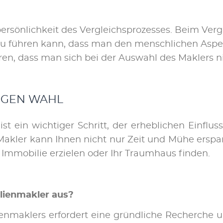
­per­sön­lich­keit des Ver­gleichs­pro­zes­ses. Beim Ve
u füh­ren kann, dass man den mensch­li­chen As­pek
­ren, dass man sich bei der Aus­wahl des Mak­lers ni
TI­GEN WAHL
st ein wich­ti­ger Schritt, der er­heb­li­chen Ein­fluss
Mak­ler kann Ih­nen nicht nur Zeit und Mü­he er­spa­r
 Im­mo­bi­lie er­zie­len oder Ihr Traum­haus fin­den.
i­en­mak­ler aus?
en­mak­lers er­for­dert ei­ne gründ­li­che Re­cher­che 