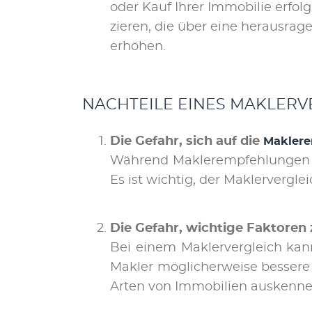
oder Kauf Ih­rer Im­mo­bi­lie er­fol
zie­ren, die über ei­ne her­aus­ra­g
er­hö­hen.
NACH­TEI­LE EI­NES MAK­LER­
Die Ge­fahr, sich auf die
Mak­ler­
Wäh­rend Mak­ler­emp­feh­lun­gen 
Es ist wich­tig, der Mak­ler­ver­gl
Die Ge­fahr, wich­ti­ge Fak­to­ren
Bei ei­nem Mak­ler­ver­gleich ka
Mak­ler mög­li­cher­wei­se bes­se­
Ar­ten von Im­mo­bi­li­en aus­ken­n