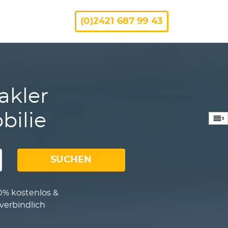
(0)2421 687 99 43
akler
bilie
SUCHEN
0% kostenlos &
verbindlich