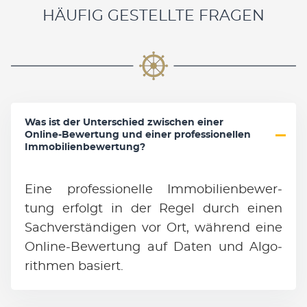
HÄUFIG GESTELLTE FRAGEN
Was ist der Unterschied zwischen einer
Online-Bewertung und einer professionellen
Immobilienbewertung?
Ei­ne pro­fes­sio­nel­le Im­mo­bi­li­en­be­wer­
tung er­folgt in der Re­gel durch ei­nen
Sach­ver­stän­di­gen vor Ort, wäh­rend ei­ne
On­line-Be­wer­tung auf Da­ten und Al­go­
rith­men ba­siert.