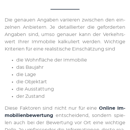
Die genauen An­ga­ben va­ri­ieren zwi­schen den ein­
zel­nen An­bie­tern. Je de­tail­lier­ter die ge­for­der­ten
An­ga­ben sind, umso genauer kann der Ver­kehrs­
wert Ihrer Im­mo­bi­lie kal­ku­liert wer­den. Wich­ti­ge
Kri­te­rien für ei­ne rea­li­sti­sche Ein­schät­zung sind
die Wohnfläche der Immobilie
das Baujahr
die Lage
die Objektart
die Ausstattung
der Zustand
Die­se Fak­to­ren sind nicht nur für eine
On­li­ne Im­
mo­bi­li­en­be­wer­tung
ent­schei­de­nd, son­dern spie­
len auch bei der Be­wer­tung vor Ort eine wich­ti­ge