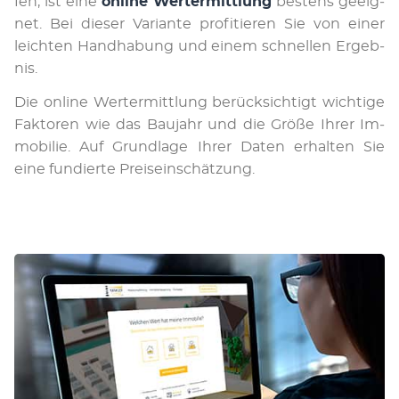
fen, ist ei­ne
on­li­ne Wert­er­mit­tlung
bes­tens ge­eig­
net. Bei die­ser Va­ri­ante pro­fi­ti­eren Sie von ei­ner
leich­ten Hand­habung und ei­nem schnel­len Er­geb­
nis.
Die on­li­ne Wert­er­mit­tlung be­rück­sich­tigt wich­ti­ge
Fak­to­ren wie das Bau­jahr und die Größe Ihrer Im­
mo­bi­lie. Auf Grund­lage Ihrer Da­ten er­hal­ten Sie
eine fun­dier­te Preis­ein­schät­zung.