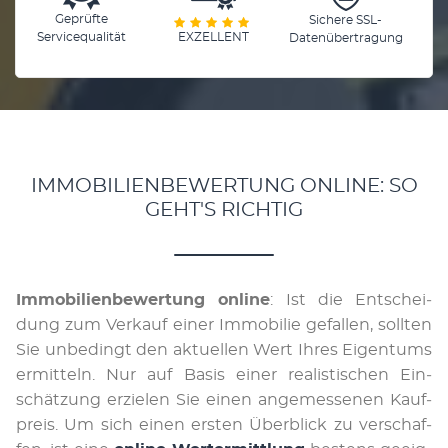
Geprüfte
Sichere SSL-
Servicequalität
EXZELLENT
Datenübertragung
IMMOBILIENBEWERTUNG ONLINE: SO
GEHT'S RICHTIG
Immobilienbewertung online
: Ist die Ent­schei­
dung zum Ver­kauf ei­ner Im­mo­bilie ge­fal­len, sol­lten
Sie un­be­dingt den ak­tu­el­len Wert Ihres Ei­gen­tums
er­mit­teln. Nur auf Ba­sis ei­ner rea­li­sti­schen Ein­
schät­zung er­zie­len Sie einen an­ge­mes­se­nen Kauf­
preis. Um sich ei­nen ers­ten Über­blick zu ver­schaf­