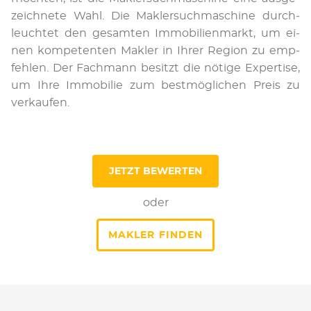
zeich­ne­te Wahl. Die Mak­ler­such­ma­schi­ne durch­
leuch­tet den ge­sam­ten Im­mo­bi­li­en­markt, um ei­
nen kom­pe­ten­ten Mak­ler in Ihrer Re­gi­on zu emp­
feh­len. Der Fach­mann be­sitzt die nötige Ex­per­ti­se,
um Ihre Im­mo­bi­lie zum best­mög­li­chen Preis zu
ver­kau­fen.
JETZT BEWERTEN
oder
MAKLER FINDEN