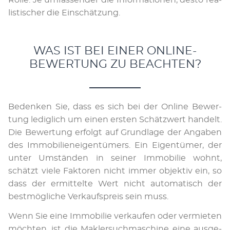
Rol­le. Je um­fas­sen­der die In­for­ma­ti­onen, des­to rea­
lis­ti­scher die Ein­schät­zung.
WAS IST BEI EINER ONLINE-
BEWERTUNG ZU BEACHTEN?
Be­den­ken Sie, dass es sich bei der On­li­ne Be­wer­
tung le­dig­lich um ei­nen er­sten Schätz­wert han­delt.
Die Be­wer­tung er­folgt auf Grund­la­ge der An­ga­ben
des Im­mo­bi­li­en­ei­gen­tü­mers. Ein Ei­gen­tü­mer, der
unter Um­stän­den in sei­ner Im­mo­bi­lie wohnt,
schätzt vie­le Fak­to­ren nicht im­mer ob­jek­tiv ein, so
dass der er­mit­telte Wert nicht au­to­ma­tisch der
best­mög­li­che Ver­kaufs­preis sein muss.
Wenn Sie eine Im­mo­bi­lie ver­kau­fen oder ver­mie­ten
möch­ten, ist die Mak­ler­such­ma­schi­ne ei­ne aus­ge­