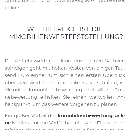
Grund­stü­cke und Ge­wer­be­ob­jek­te problemlos
online.
WIE HILFREICH IST DIE
IMMOBILIENWERTFESTSTELLUNG?
Die Ver­kehrs­wert­er­mit­tlung durch ei­nen Sach­ver­
stän­di­gen geht mit ho­hen Kos­ten von ei­ni­gen Tau­
send Eu­ro ein­her. Um sich ei­nen ers­ten Über­blick
über den Wert Ihrer Im­mobi­lie zu ver­schaf­fen, ist
die online Im­mo­bi­li­en­be­wer­tung ideal. Mit der On­li­
ne­be­wer­tung er­hal­ten Sie ei­nen wert­vol­len An­
halts­punkt, um das wei­tere Vor­gehen zu pla­nen.
Ein großer Vor­teil der
Im­mo­bi­li­en­be­wer­tung on­li­
ne
ist die so­for­tige Ver­füg­bar­keit. Nach Ein­gabe der