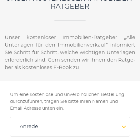
RATGEBER
Un­ser kos­ten­lo­ser Im­mo­bi­li­en-Rat­ge­ber „Alle
Unter­lagen für den Im­mo­bi­li­en­ver­kauf“ in­for­mie­rt
Sie Schritt für Schritt, wel­che wich­ti­gen Unter­lagen
er­for­der­lich sind. Gern sen­den wir Ih­nen den Rat­ge­
ber als kos­ten­lo­ses E-Bo­ok zu.
Um eine kostenlose und unverbindlichen Bestellung
durchzuführen, tragen Sie bitte Ihren Namen und
Email Adresse unten ein.
Anrede