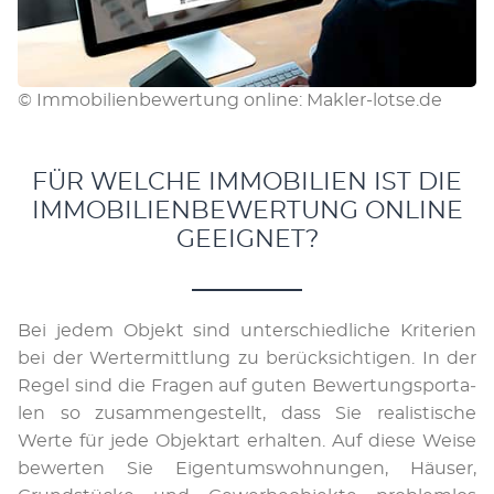
© Immobilienbewertung online: Makler-lotse.de
FÜR WELCHE IMMOBILIEN IST DIE
IMMOBILIENBEWERTUNG ONLINE
GEEIGNET?
Bei je­dem Ob­jekt sind un­ter­schied­li­che Kri­te­ri­en
bei der Wert­er­mittlung zu be­rück­sich­ti­gen. In der
Re­gel sind die Fra­gen auf gu­ten Be­wert­ungs­por­ta­
len so zu­sam­men­ge­stellt, dass Sie rea­li­sti­sche
Werte für jede Ob­jekt­art er­hal­ten. Auf di­ese Wei­se
be­wer­ten Sie Ei­gen­tums­woh­nun­gen, Häu­ser,