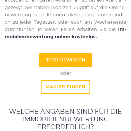
er­for­der­li­chen Da­ten wird Ihnen so­fort ein Wert an­
ge­zeigt. Sie ha­ben je­der­zeit Zu­griff auf die On­li­ne­
be­wer­tung und kön­nen die­se ganz un­ver­bind­li­
ch zu je­der Ta­ges­zeit oder auch am Wochen­en­de
durch­füh­ren. In vie­len Fäl­len er­hal­ten Sie die
Im­
mo­bi­li­en­be­wer­tung on­li­ne kos­ten­los.
JETZT BEWERTEN
oder
MAKLER FINDEN
WELCHE ANGABEN SIND FÜR DIE
IMMOBILIENBEWERTUNG
ERFORDERLICH?