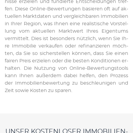
nis­se er­zie­len und fun­dier­te Ent­schei­dun­gen tref­
fen. Die­se On­line-Be­wer­tun­gen ba­sie­ren oft auf ak­
tu­el­len Markt­da­ten und ver­gleich­ba­ren Im­mo­bi­li­en
in Ih­rer Re­gi­on, was Ih­nen ei­ne rea­lis­ti­sche Vor­stel­
lung vom ak­tu­el­len Markt­wert Ih­res Ei­gen­tums
ver­mit­telt. Dies ist be­son­ders nütz­lich, wenn Sie Ih­
re Im­mo­bi­lie ver­kau­fen oder re­fi­nan­zie­ren möch­
ten, da Sie so si­cher­stel­len kön­nen, dass Sie ei­nen
fai­ren Preis er­zie­len oder die bes­ten Kon­di­tio­nen er­
hal­ten. Die Nut­zung von On­line-Be­wer­tungs­tools
kann Ih­nen au­ßer­dem da­bei hel­fen, den Pro­zess
der Im­mo­bi­li­en­be­wer­tung zu be­schleu­ni­gen und
Zeit so­wie Kos­ten zu spa­ren.
UNSER KOSTENLOSER IMMOBILIEN-