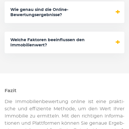
Wie genau sind die Online-
Bewertungsergebnisse?
Welche Faktoren beeinflussen den
Immobilienwert?
Fazit
Die Im­mo­bi­li­en­be­wer­tung on­line ist ei­ne prak­ti­
sche und ef­fi­zi­en­te Me­tho­de, um den Wert Ih­rer
Im­mo­bi­lie zu er­mit­teln. Mit den rich­ti­gen In­for­ma­
tio­nen und Platt­for­men kön­nen Sie ge­naue Er­geb­